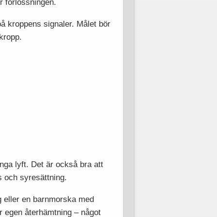
r förlossningen.
 på kroppens signaler. Målet bör
 kropp.
nga lyft. Det är också bra att
ls och syresättning.
ng eller en barnmorska med
för egen återhämtning – något