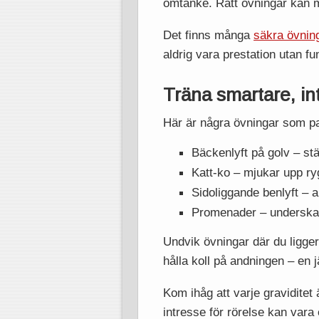
omtanke. Rätt övningar kan m
Det finns många
säkra övning
aldrig vara prestation utan f
Träna smartare, in
Här är några övningar som pa
Bäckenlyft på golv – st
Katt-ko – mjukar upp r
Sidoliggande benlyft – a
Promenader – underskatt
Undvik övningar där du ligger
hålla koll på andningen – en j
Kom ihåg att varje graviditet
intresse för rörelse kan vara