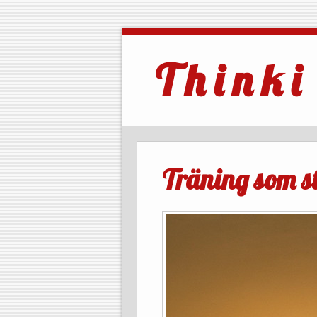
T h i n k i
Träning som st