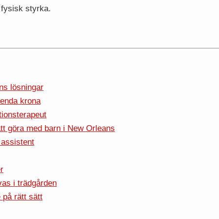
 fysisk styrka.
s lösningar
arenda krona
ationsterapeut
att göra med barn i New Orleans
 assistent
r
ivas i trädgården
på rätt sätt