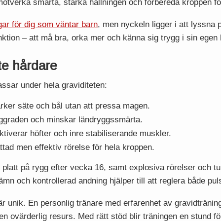
otverka smärta, stärka hållningen och förbereda kroppen fö
ar för dig som väntar barn
, men nyckeln ligger i att lyssna
unktion – att må bra, orka mer och känna sig trygg i sin egen
te hårdare
ssar under hela graviditeten:
ärker säte och bål utan att pressa magen.
yggraden och minskar ländryggssmärta.
ktiverar höfter och inre stabiliserande muskler.
ad men effektiv rörelse för hela kroppen.
 platt på rygg efter vecka 16, samt explosiva rörelser och tu
ämn och kontrollerad andning hjälper till att reglera både pu
 är unik. En personlig tränare med erfarenhet av gravidträni
 en ovärderlig resurs. Med rätt stöd blir träningen en stund 