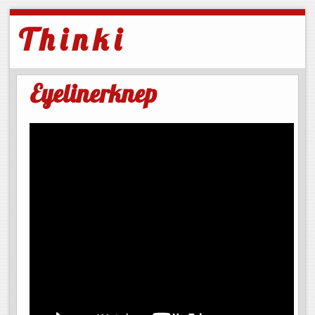
T h i n k i
Eyelinerknep